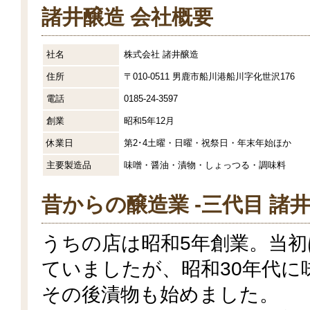
諸井醸造 会社概要
社名
株式会社 諸井醸造
住所
〒010-0511 男鹿市船川港船川字化世沢176
電話
0185-24-3597
創業
昭和5年12月
休業日
第2･4土曜・日曜・祝祭日・年末年始ほか
主要製造品
味噌・醤油・漬物・しょっつる・調味料
昔からの醸造業 -三代目 諸井
うちの店は昭和5年創業。当
ていましたが、昭和30年代に
その後漬物も始めました。