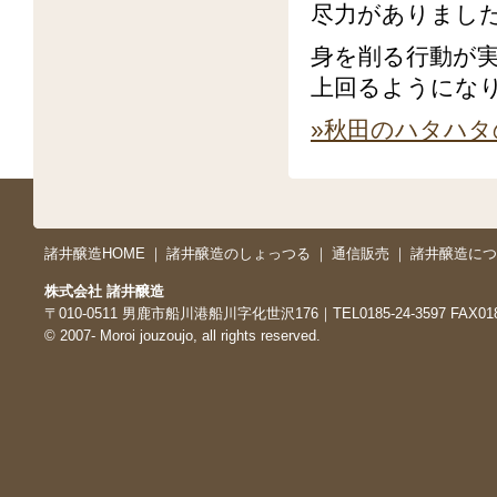
尽力がありまし
身を削る行動が実を結
上回るようにな
»秋田のハタハ
諸井醸造HOME
｜
諸井醸造のしょっつる
｜
通信販売
｜
諸井醸造につ
株式会社 諸井醸造
〒010-0511 男鹿市船川港船川字化世沢176｜TEL0185-24-3597 FAX0185
© 2007- Moroi jouzoujo, all rights reserved.