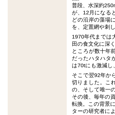
普段、水深約25
が、12月になる
どの沿岸の藻場
を、定置網や刺
1970年代まで
田の食文化に深
ところが数十年前
だったハタハタが
は70tにも激減
そこで翌92年か
切りました。こ
の、そして唯一
その後、毎年の
転換。この背景
ターの研究者に