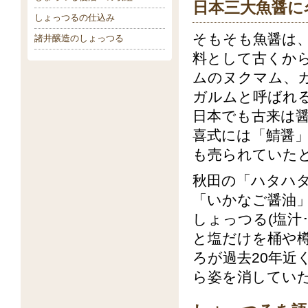
日本三大魚醤に
しょっつるの仕込み
そもそも魚醤は
諸井醸造のしょっつる
料として古くか
ムのヌクマム、
ガルムと呼ばれ
日本でも古来は醤
喜式には「鯖醤
も売られていた
秋田の「ハタハ
「いかなご醤油
しょっつる(塩汁
と塩だけを桶や
ろが過去20年近
ら姿を消してい