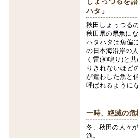
しょっつるを語
ハタ」
秋田しょっつる
秋田県の県魚に
ハタハタは魚偏
の日本海沿岸の
く雷(神鳴り)と
りきれないほど
が遣わした魚と信
呼ばれるように
一時、絶滅の危
冬、秋田の人々
漁。